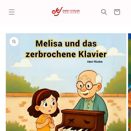
Skip to
content
Cart
Skip to
product
information