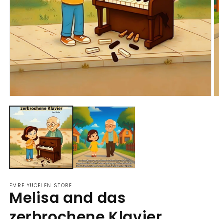
Open
O
media
m
1
2
in
in
modal
m
EMRE YÜCELEN STORE
Melisa and das
zerbrochene Klavier