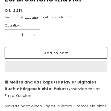
Regular
125.00TL
price
Tax included.
Shipping
calculated at checkout.
Quantity
Decrease
Increase
quantity
quantity
for
for
Add to cart
Melisa
Melisa
and
and
das
das
zerbrochene
zerbrochene
Klavier
Klavier
🎹 Melisa and das kaputte Klavier
Digitales
Buch + Hörgeschichte-Paket
Geschrieben von:
Emre Yücelen
Melisa findet eines Tages in ihrem Zimmer ein altes